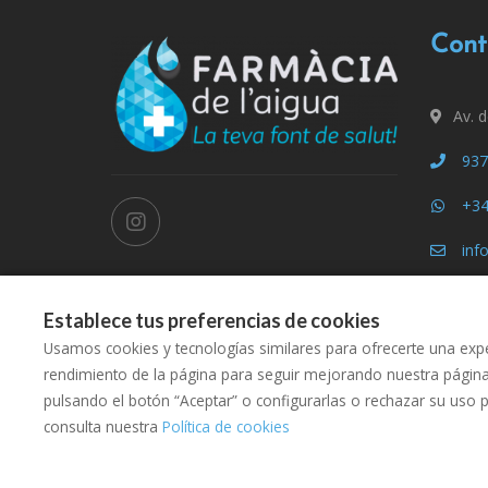
Cont
Av. 
937
+34
inf
Establece tus preferencias de cookies
Usamos cookies y tecnologías similares para ofrecerte una expe
rendimiento de la página para seguir mejorando nuestra págin
pulsando el botón “Aceptar” o configurarlas o rechazar su uso 
consulta nuestra
Política de cookies