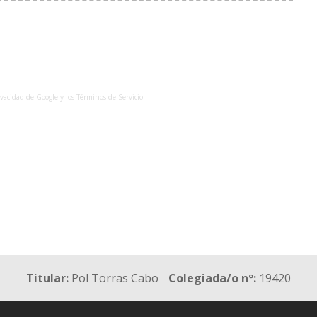
ivacidad
de Google y los
Términos de Servicio
.
Titular:
Pol Torras Cabo
Colegiada/o nº:
19420