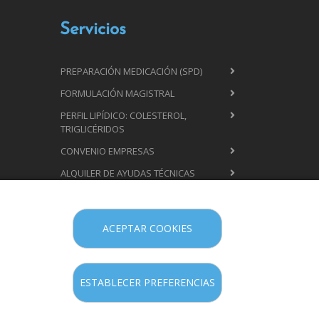
Servicios
PREPARACIÓN MEDICACIÓN (SPD)
FORMULACIÓN MAGISTRAL
PERFIL LIPÍDICO: COLESTEROL,
TRIGLICÉRIDOS
CONVENIO EMPRESAS
ALQUILER DE AYUDAS TÉCNICAS
SILLAS DE RUEDAS
GLUCOSA
ACEPTAR COOKIES
PERFORACIÓN LÓBULO OREJA
HOMEOPATÍA
ESTABLECER PREFERENCIAS
ASESORAMIENTO LACTANCIA
CHARLAS PREMAMÁ