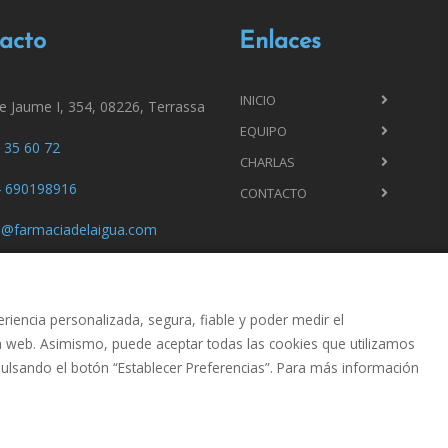
acto
Enlaces
INICIO
de Jaume I, 354, 08226, Terrassa
EQUIPO
 35 60 72
CHARLAS
 690198916
CONTACTO
o@farmaciadelaigua.com
riencia personalizada, segura, fiable y poder medir el
a web. Asimismo, puede aceptar todas las cookies que utilizamos
pulsando el botón “Establecer Preferencias”. Para más información