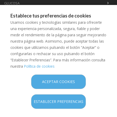
GLUCOSA
PERFORACIÓN LÓBULO OREJA
Establece tus preferencias de cookies
HOMEOPATÍA
Usamos cookies y tecnologías similares para ofrecerte
ASESORAMIENTO LACTANCIA
una experiencia personalizada, segura, fiable y poder
medir el rendimiento de la página para seguir mejorando
CHARLAS PREMAMÁ
nuestra página web. Asimismo, puede aceptar todas las
HERBORISTERÍA Y NATUROPATÍA
cookies que utilizamos pulsando el botón “Aceptar” o
configurarlas o rechazar su uso pulsando el botón
“Establecer Preferencias”. Para más información consulta
nuestra
Política de cookies
Copyright © 2026 Farmàcia de l'Aigua -
Diseño web
- Farmaoffice
ACEPTAR COOKIES
Política legal
Política de privacidad
ESTABLECER PREFERENCIAS
Política de cookies