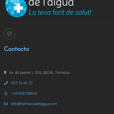
Contacto
Av. de Jaume I, 354, 08226, Terrassa
937 35 60 72
+34 690198916
info@farmaciadelaigua.com