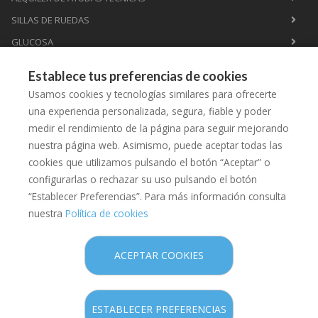
SILLAS DE RUEDAS
GLUCOSA
PERFORACIÓN LÓBULO OREJA
Establece tus preferencias de cookies
HOMEOPATÍA
Usamos cookies y tecnologías similares para ofrecerte
ASESORAMIENTO LACTANCIA
una experiencia personalizada, segura, fiable y poder
medir el rendimiento de la página para seguir mejorando
CHARLAS PREMAMÁ
nuestra página web. Asimismo, puede aceptar todas las
HERBORISTERÍA Y NATUROPATÍA
cookies que utilizamos pulsando el botón “Aceptar” o
configurarlas o rechazar su uso pulsando el botón
“Establecer Preferencias”. Para más información consulta
nuestra
Política de cookies
Copyright © 2026 Farmàcia de l'Aigua -
Diseño web
- Farmaoffice
ACEPTAR COOKIES
Política legal
Política de privacidad
ESTABLECER PREFERENCIAS