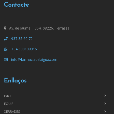
Contacte
Av. de Jaume I, 354, 08226, Terrassa
937 35 60 72
+34 690198916
info@farmaciadelaigua.com
Enllaços
INICI
EQUIP
XERRADES