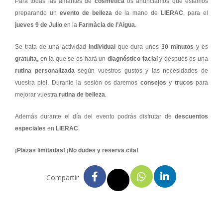
Para todas las amantes de
cosmética
os anunciamos que estamos
preparando un
evento de belleza
de la mano de
LIERAC
, para el
jueves 9 de Julio
en la
Farmàcia de l’Aigua
.
Se trata de una actividad
individual
que dura unos
30 minutos
y es
gratuita
, en la que se os hará un
diagnóstico facial
y después os una
rutina personalizada
según vuestros gustos y las necesidades de
vuestra piel. Durante la sesión os daremos
consejos
y
trucos
para
mejorar vuestra
rutina de belleza
.
Además durante el día del evento podrás disfrutar de
descuentos
especiales
en
LIERAC
.
¡Plazas limitadas! ¡No dudes y reserva cita!
Compartir