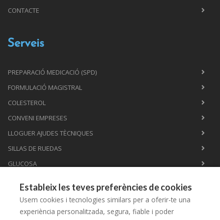
CONTACTE
Serveis
PREPARACIÓ MEDICACIÓ (SPD)
FORMULACIÓ MAGISTRAL
COLESTEROL
CONVENI EMPRESES
LLOGUER AJUDES TÈCNIQUES
SILLAS DE RUEDAS
GLUCOSA
PERFORACIÓ LÒBUL ORELLA
Estableix les teves preferències de cookies
HOMEOPATIA
Usem cookies i tecnologies similars per a oferir-te una
ASSESSORAMENT LACTÀNCIA
experiència personalitzada, segura, fiable i poder