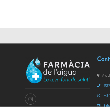
Cont
Av. 
937
+34
inf