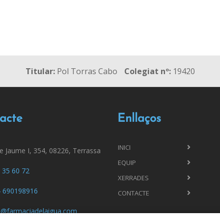
Titular:
Pol Torras Cabo
Colegiat nº:
19420
acte
Enllaços
INICI
de Jaume I, 354, 08226, Terrassa
EQUIP
 35 60 72
XERRADES
 690198916
CONTACTE
o@farmaciadelaigua.com