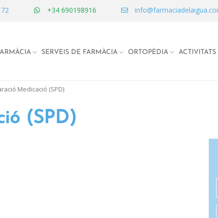
 72
+34 690198916
info@farmaciadelaigua.c
FARMÀCIA
SERVEIS DE FARMÀCIA
ORTOPÈDIA
ACTIVITATS
ració Medicació (SPD)
ció (SPD)