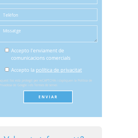
Accepto l'enviament de
comunicacions comercials
Accepto la
política de privacitat
Aquest lloc està protegit per reCAPTCHA i s'apliquen la
Política de
Privadesa
de Google i els
Termes de servei
.
ENVIAR