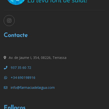
Contacte
Av. de Jaume I, 354, 08226, Terrassa
937 35 60 72
+34 690198916
info@farmaciadelaigua.com
Enllaços