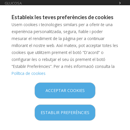
GLUCOSA
PERFORACIÓ LÒBUL ORELLA
Estableix les teves preferències de cookies
HOMEOPATIA
Usem cookies i tecnologies similars per a oferir-te una
ASSESSORAMENT LACTÀNCIA
experiència personalitzada, segura, fiable i poder
mesurar el rendiment de la pàgina per a continuar
XERRADES PRE-MAMA
millorant el nostre web. Així mateix, pot acceptar totes les
HERBORISTERIA I NATUROPATIA
cookies que utilitzem prement el botó “D'acord“ o
configurar-les o rebutjar el seu ús prement el botó
“Establir Preferències“. Per a més informació consulta la
Política de cookies
Copyright © 2026 Farmàcia de l'Aigua -
Diseño web
- Farmaoffice
ACCEPTAR COOKIES
Política legal
Política de privacitat
ESTABLIR PREFERÈNCIES
Política de cookies