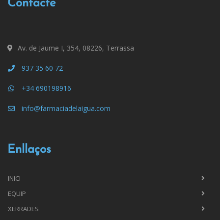
Contacte
Av. de Jaume I, 354, 08226, Terrassa
937 35 60 72
+34 690198916
info@farmaciadelaigua.com
Enllaços
INICI
EQUIP
XERRADES